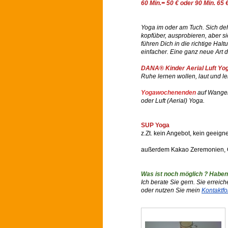
60 Min.= 50 € oder 90 Min. 65 
Yoga im oder am Tuch. Sich de
kopfüber, ausprobieren, aber s
führen Dich in die richtige Ha
einfacher. Eine ganz neue Art 
DANA® Kinder Aerial Luft Yog
Ruhe lernen wollen, laut und l
Yogawochenenden
auf Wanger
oder Luft (Aerial) Yoga.
SUP Yoga
z.Zt. kein Angebot, kein geeign
außerdem Kakao Zeremonien, C
Was ist noch möglich ? Haben
Ich berate Sie gern. Sie erreic
oder nutzen Sie mein
Kontaktfo