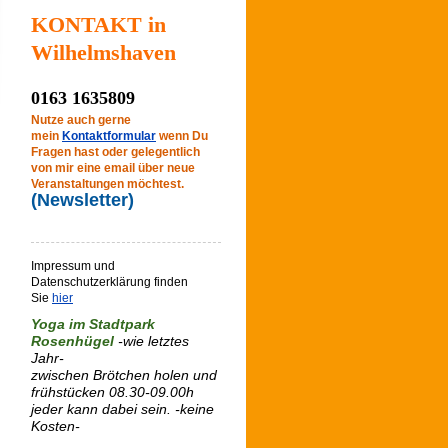
KONTAKT in
Wilhelmshaven
0163 1635809
Nutze auch gerne
mein
Kontaktformular
wenn Du
Fragen hast oder gelegentlich
von mir eine email über neue
Veranstaltungen möchtest.
(Newsletter)
Impressum und
Datenschutzerklärung finden
Sie
hier
Yoga im Stadtpark
Rosenhügel
-wie letztes
Jahr-
zwischen Brötchen holen und
frühstücken 08.30-09.00h
jeder kann dabei sein. -keine
Kosten-