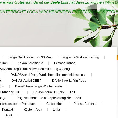
r etwas Gutes tun, damit die Seele Lust hat darin zu wohnen (Winsto
UNTERRICHT YOGA WOCHENENDEN ENTSPANNUNGS TECHNI
Yoga Quickie outdoor 30 Min.
Yogische Wattwanderung
nline
Kakao Zeremonie
Ecstatic Dance
®Aerial Yoga sanft schweben mit Klang & Gong
DANA®Aerial Yoga Workshop alles geht nichts muss
e
DANA® Aerial DEEP
DANA® Aerial Yin-Yoga
ion
Dana®Aerial Yoga Wochenende
r Kinder 8-13 J.
DANA®Aerial TEENS 13-17J.
ooge
Yogawochenende auf Spiekeroog Neue Seite
ussmassage im Yogatuch
Gutscheine
Presse-Berichte
Kontakt
Küsten-Yoga
Links
AGB