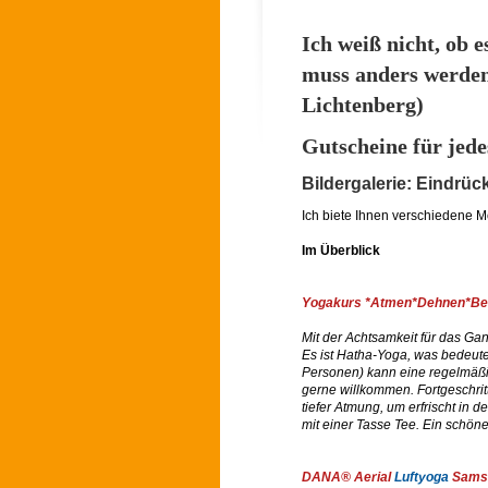
Ich weiß nicht, ob e
muss anders werden
Lichtenberg)
Gutscheine für jede
Bildergalerie: Eindrü
Ich biete Ihnen verschiedene M
Im Überblick
Yogakurs
*Atmen*Dehnen*Bew
Mit der Achtsamkeit für das Gan
Es ist Hatha-Yoga, was bedeutet
Personen) kann eine regelmäßi
gerne willkommen. Fortgeschrit
tiefer Atmung, um erfrischt in
mit einer Tasse Tee. Ein schön
DANA
®
Aerial
Luftyoga
Samst