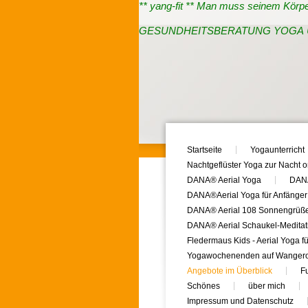
** yang-fit ** Man muss seinem Körpe
GESUNDHEITSBERATUNG YOGA 
Startseite
Yogaunterricht
Nachtgeflüster Yoga zur Nacht o
DANA® Aerial Yoga
DANA
DANA®Aerial Yoga für Anfänger
DANA® Aerial 108 Sonnengrüß
DANA® Aerial Schaukel-Meditat
Fledermaus Kids - Aerial Yoga fü
Yogawochenenden auf Wanger
Angebote im Überblick
F
Schönes
über mich
Impressum und Datenschutz