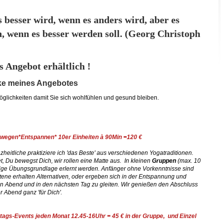
s besser wird, wenn es anders wird, aber es
, wenn es besser werden soll. (Georg Christoph
s Angebot erhältlich !
cke meines Angebotes
öglichkeiten damit Sie sich wohlfühlen und gesund bleiben.
egen*Entspannen* 10er Einheiten à 90
Min =120 €
zheitliche praktiziere ich 'das Beste' aus verschiedenen Yogatraditionen.
, Du bewegst Dich, wir rollen eine Matte aus. In kleinen
Gruppen
(max. 10
ge Übungsgrundlage erlernt werden. Anfänger ohne Vorkenntnisse sind
tene erhalten Alternativen, oder ergeben sich in der Entspannung und
 den Abend und in den nächsten Tag zu gleiten. Wir genießen den Abschluss
er Abend ganz 'für Dich'.
ags-Events jeden Monat 12.45-16Uhr = 45 € in der Gruppe, und Einzel