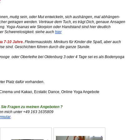
€
hnen, mutig sein, oder Mut entwickeln, sich aushängen, mal abhängen-
icher getragen werden. Vertraue dem Tuch, es trägt Dich, genaue Ansagen
ltung. Yoga-Asanas wie Skorpion oder Handstand sind hier deutlich
der Schwerelosigkeit. siehe auch
hier
a 7-10 Jahre.
Fledermauskids. Minikurs für Kinder die Spaß, aber auch
eise sind. Geschichten führen durch die ganze Stunde.
ooge oder Oberlethe bei Oldenburg 3 oder 4 Tage sei es als Bodenyoga
eter Platz dafür vorhanden.
inema und Kakao, Ecstatic Dance, Online Yoga Angebote
 Sie Fragen zu meinen Angeboten ?
hen mich unter
+49 163 1635809
rmular
.