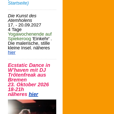
Startseite)
Die Kunst des
Atemholens
17. - 20.09.2027
4 Tage
Yogawochenende auf
Spiekeroog
'Einkehr' .
Die malerische, stille
kleine Insel. näheres
hier
Ecstatic Dance in
W'haven mit DJ
Trötenfreak aus
Bremen
23. Oktober 2026
18-21h
näheres
hier