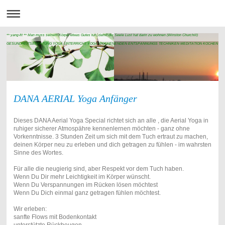
** yang-fit ** Man muss seinem Körper etwas Gutes tun, damit die Seele Lust hat darin zu wohnen (Winston Churchill)
GESUNDHEITSBERATUNG YOGA UNTERRICHT YOGA WOCHENENDEN ENTSPANNUNGS TECHNIKEN MEDITATION KOCHEN NA
DANA AERIAL Yoga Anfänger
Dieses DANA Aerial Yoga Special richtet sich an alle , die Aerial Yoga in
ruhiger sicherer Atmospähre kennenlernen möchten - ganz ohne
Vorkenntnisse. 3 Stunden Zeit um sich mit dem Tuch ertraut zu machen,
deinen Körper neu zu erleben und dich getragen zu fühlen - im wahrsten
Sinne des Wortes.
Für alle die neugierig sind, aber Respekt vor dem Tuch haben.
Wenn Du Dir mehr Leichtigkeit im Körper wünscht.
Wenn Du Verspannungen im Rücken lösen möchtest
Wenn Du Dich einmal ganz getragen fühlen möchtest.
Wir erleben:
sanfte Flows mit Bodenkontakt
unterstützte Rückbeugen