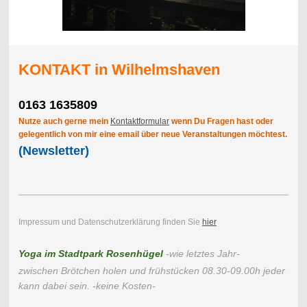
KONTAKT in Wilhelmshaven
0163 1635809
Nutze auch gerne mein
Kontaktformular
wenn Du Fragen hast oder
gelegentlich von mir eine email über neue Veranstaltungen möchtest.
(Newsletter)
Impressum und Datenschutzerklärung finden Sie
hier
Yoga im Stadtpark Rosenhügel
-wie letztes Jahr-
zwischen Brötchen holen und frühstücken 08.30-09.00h jeder
kann dabei sein. -keine Kosten-