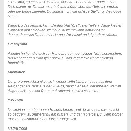
Es ist spät, du möchtest schlafen, aber das Erlebte des Tages halten
Dich davon ab. Du bist erschöpft und müde, aber der Geist ist unruhig,
oder die Beine zappeln. Du findest nicht die richtige Stellung, die nötige
Ruhe.
Wenn Du das kennst, kann Dir das 'Nachtgeflüster' helfen. Diese kleinen
Einheiten gibt es online, weil nur Du weißt wann dafür Zeit ist.
Jenachdem was Du brauchst kannst Du zwischen folgendem wählen:
Pranayama
Atemtechniken die dich zur Ruhe bringen, den Vagus Nerv ansprechen,
der Nerv der den Parasymphatikus - das vegetative Nervensystem -
beeinflußt.
Meditation
Durch Körperachsamkeit sich wieder selbst spüren, raus aus dem
Vergangenen, raus aus der Zukunft, ganz hier sein, der inneren Welt im
Augenblick achtsam Ruhe und Aufmerksamkeit schenken.
Yin-Yoga
Du fließt in eine bequeme Haltung hinein, und da wo noch etwas nicht
so bequem ist, plazierst du ein Kissen, und dann bleibst Du, Dein Körper
läßt los - entspannt. Der Geist beruhigt sich.
Hatha Yoga