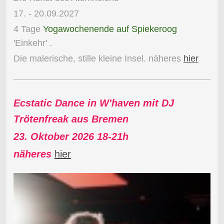
17. - 20.09.2027
4 Tage
Yogawochenende auf Spiekeroog
'Einkehr' .
Die malerische, stille kleine Insel. näheres
hier
Ecstatic Dance in W'haven mit DJ
Trötenfreak aus Bremen
23. Oktober 2026 18-21h
näheres
hier