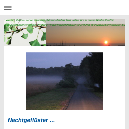
** yang-fit ** Man muss seinem Körper etwas Gutes tun, damit die Seele Lust hat darin zu wohnen (Winston Churchill)
GESUNDHEITSBERATUNG YOGA UNTERRICHT YOGA WOCHENENDEN ENTSPANNUNGS TECHNIKEN MEDITATION KOCHEN NA
Nachtgeflüster ...